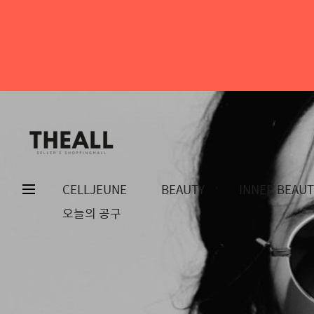
CELLJEUNE
BEAUTY
INNER BEAUT
오늘의 공구