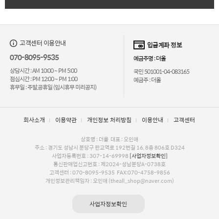
고객센터 이용안내
입금계좌 정보
070-8095-9535
예금주명 : 더올
상담시간 : AM 10:00 ~ PM 5:00
국민 501001-04-083165
점심시간 : PM 12:00 ~ PM 1:00
예금주 : 더올
휴무일 : 주말,공휴일 (임시휴무 미리공지)
회사소개
이용약관
개인정보 처리방침
이용안내
고객센터
상호명 : 더올 대표 : 오인애
주소 : 경기도 성남시 분당구 판교역로 192번길 16, 8층 806호 D324
사업자등록번호 : 307-14-69998
[사업자정보확인]
통신판매업신고번호 : 제2024-성남분당A-0738호
고객센터 : 070-8095-9535 FAX:070-4758-9856
개인정보관리책임자 : 오인애 (theall_shop@naver.com)
사업자정보확인